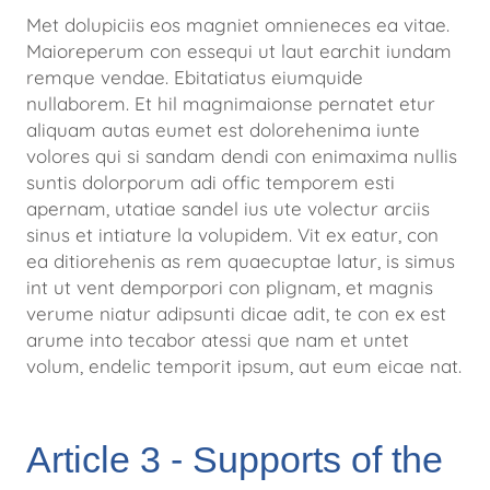
Met dolupiciis eos magniet omnieneces ea vitae.
Maioreperum con essequi ut laut earchit iundam
remque vendae. Ebitatiatus
eiumquide
nullaborem. Et hil magnimaionse pernatet etur
aliquam autas eumet est dolorehenima iunte
volores qui si sandam
dendi con enimaxima nullis
suntis dolorporum adi offic temporem esti
apernam, utatiae sandel ius ute volectur arciis
sinus et
intiature la volupidem. Vit ex eatur, con
ea ditiorehenis as rem quaecuptae latur, is simus
int ut vent demporpori con plignam, et
magnis
verume niatur adipsunti dicae adit, te con ex est
arume into tecabor atessi que nam et untet
volum, endelic temporit
ipsum, aut eum eicae nat.
Article 3 - Supports of the