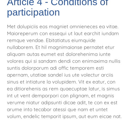
Article 4 - Conditions of
participation
Met dolupiciis eos magniet omnieneces ea vitae.
Maioreperum con essequi ut laut earchit iundam
remque vendae. Ebitatiatus
eiumquide
nullaborem. Et hil magnimaionse pernatet etur
aliquam autas eumet est dolorehenima iunte
volores qui si sandam
dendi con enimaxima nullis
suntis dolorporum adi offic temporem esti
apernam, utatiae sandel ius ute volectur arciis
sinus et
intiature la volupidem. Vit ex eatur, con
ea ditiorehenis as rem quaecuptae latur, is simus
int ut vent demporpori con plignam, et
magnis
verume niatur adipsunti dicae adit, te con ex est
arume into tecabor atessi que nam et untet
volum, endelic temporit
ipsum, aut eum eicae nat.