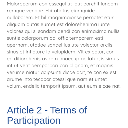
Maioreperum con essequi ut laut earchit iundam
remque vendae. Ebitatiatus
eiumquide
nullaborem. Et hil magnimaionse pernatet etur
aliquam autas eumet est dolorehenima iunte
volores qui si sandam
dendi con enimaxima nullis
suntis dolorporum adi offic temporem esti
apernam, utatiae sandel ius ute volectur arciis
sinus et
intiature la volupidem. Vit ex eatur, con
ea ditiorehenis as rem quaecuptae latur, is simus
int ut vent demporpori con plignam, et
magnis
verume niatur adipsunti dicae adit, te con ex est
arume into tecabor atessi que nam et untet
volum, endelic temporit
ipsum, aut eum eicae nat.
Article 2 - Terms of
Participation