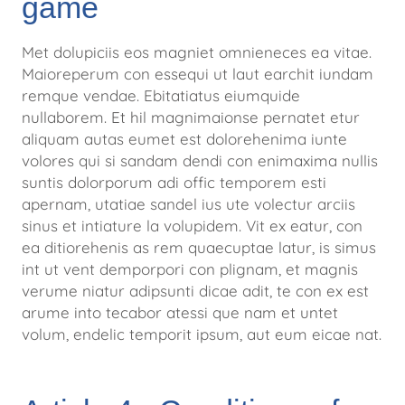
game
Met dolupiciis eos magniet omnieneces ea vitae.
Maioreperum con essequi ut laut earchit iundam
remque vendae. Ebitatiatus
eiumquide
nullaborem. Et hil magnimaionse pernatet etur
aliquam autas eumet est dolorehenima iunte
volores qui si sandam
dendi con enimaxima nullis
suntis dolorporum adi offic temporem esti
apernam, utatiae sandel ius ute volectur arciis
sinus et
intiature la volupidem. Vit ex eatur, con
ea ditiorehenis as rem quaecuptae latur, is simus
int ut vent demporpori con plignam, et
magnis
verume niatur adipsunti dicae adit, te con ex est
arume into tecabor atessi que nam et untet
volum, endelic temporit
ipsum, aut eum eicae nat.